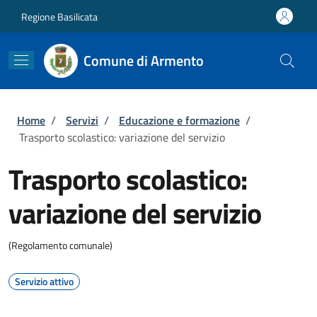
Salta al contenuto principale
Skip to footer content
Regione Basilicata
Comune di Armento
Briciole di pane
Home
/
Servizi
/
Educazione e formazione
/
Trasporto scolastico: variazione del servizio
Trasporto scolastico:
variazione del servizio
(Regolamento comunale)
Servizio attivo