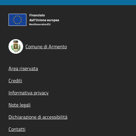
Comune di Armento
Footer menu
Area riservata
Crediti
Informativa privacy
Note legali
Dichiarazione di accessibilità
Contatti