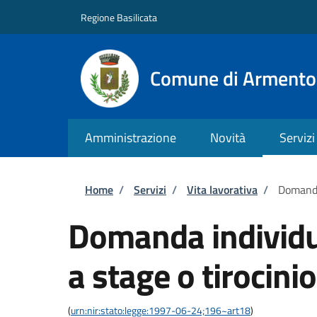
Salta al contenuto principale
Skip to footer content
Regione Basilicata
Comune di Armento
Amministrazione
Novità
Servizi
Briciole di pane
Home
/
Servizi
/
Vita lavorativa
/
Domanda
Domanda individu
a stage o tirocinio
(
urn:nir:stato:legge:1997-06-24;196~art18
)