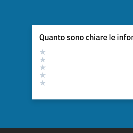
Quanto sono chiare le info
Valutazione
Valuta 5 stelle su 5
Valuta 4 stelle su 5
Valuta 3 stelle su 5
Valuta 2 stelle su 5
Valuta 1 stelle su 5