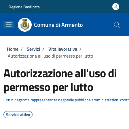
Salta al contenuto principale
Skip to footer content
Regione Basilicata
Comune di Armento
Briciole di pane
Home
/
Servizi
/
Vita lavorativa
/
Autorizzazione all'uso di permesso per lutto
Autorizzazione all'uso di
permesso per lutto
(
urn:nir:agenzia.rappresentanza.negoziale.pubbliche.amministrazioni:contra
Servizio attivo