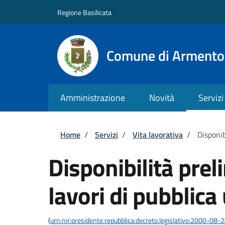
Salta al contenuto principale
Skip to footer content
Regione Basilicata
Comune di Armento
Amministrazione
Novità
Servizi
Briciole di pane
Home
/
Servizi
/
Vita lavorativa
/
Disponib
Disponibilità prel
lavori di pubblica 
(
urn:nir:presidente.repubblica:decreto.legislativo:2000-08