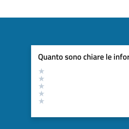
Quanto sono chiare le info
Valutazione
Valuta 5 stelle su 5
Valuta 4 stelle su 5
Valuta 3 stelle su 5
Valuta 2 stelle su 5
Valuta 1 stelle su 5