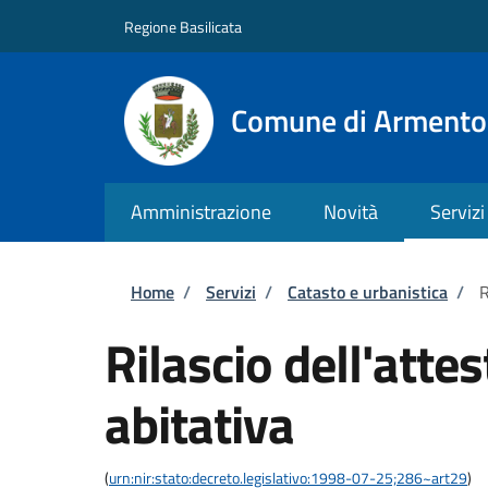
Salta al contenuto principale
Skip to footer content
Regione Basilicata
Comune di Armento
Amministrazione
Novità
Servizi
Briciole di pane
Home
/
Servizi
/
Catasto e urbanistica
/
R
Rilascio dell'atte
abitativa
(
urn:nir:stato:decreto.legislativo:1998-07-25;286~art29
)