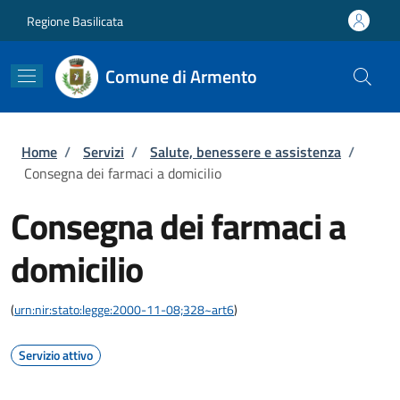
Salta al contenuto principale
Skip to footer content
Regione Basilicata
Comune di Armento
Briciole di pane
Home
/
Servizi
/
Salute, benessere e assistenza
/
Consegna dei farmaci a domicilio
Consegna dei farmaci a
domicilio
(
urn:nir:stato:legge:2000-11-08;328~art6
)
Servizio attivo