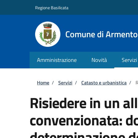
Salta al contenuto principale
Skip to footer content
Regione Basilicata
Comune di Armento
Amministrazione
Novità
Servizi
Briciole di pane
Home
/
Servizi
/
Catasto e urbanistica
/
R
Risiedere in un all
convenzionata: d
determinazione d