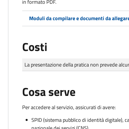
in formato PDF.
Moduli da compilare e documenti da allegar
Costi
Tipo di pagamento
Importo
La presentazione della pratica non prevede al
Cosa serve
Per accedere al servizio, assicurati di avere:
SPID (sistema pubblico di identità digitale), ca
nazionale dei servizi (CNS)