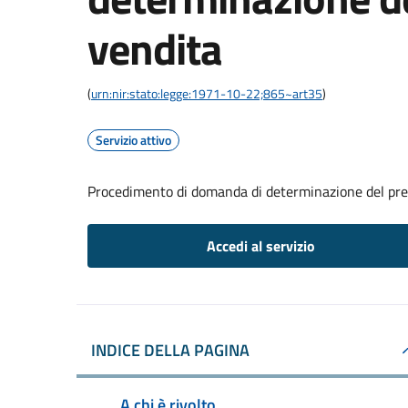
vendita
(
urn:nir:stato:legge:1971-10-22;865~art35
)
Servizio attivo
Procedimento di domanda di determinazione del pre
Accedi al servizio
INDICE DELLA PAGINA
A chi è rivolto