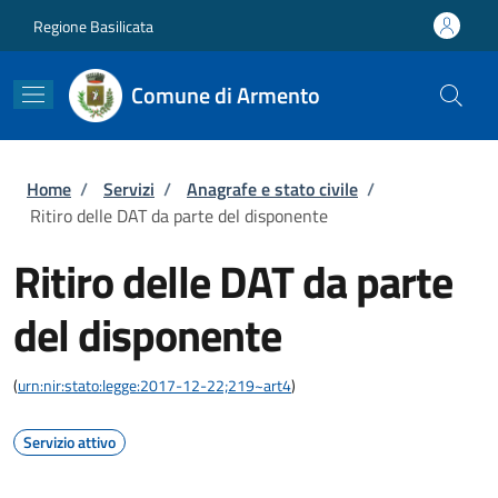
Salta al contenuto principale
Skip to footer content
Regione Basilicata
Comune di Armento
Briciole di pane
Home
/
Servizi
/
Anagrafe e stato civile
/
Ritiro delle DAT da parte del disponente
Ritiro delle DAT da parte
del disponente
(
urn:nir:stato:legge:2017-12-22;219~art4
)
Servizio attivo