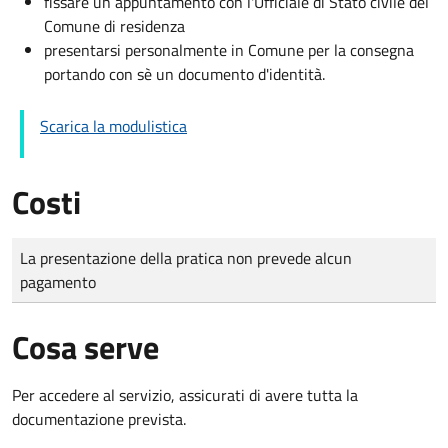
fissare un appuntamento con l'Ufficiale di Stato civile del
Comune di residenza
presentarsi personalmente in Comune per la consegna
portando con sè un documento d'identità.
Scarica la modulistica
Costi
Tipo di pagamento
Importo
La presentazione della pratica non prevede alcun
pagamento
Cosa serve
Per accedere al servizio, assicurati di avere tutta la
documentazione prevista.