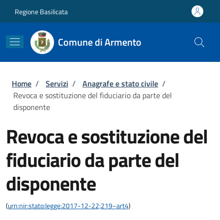
Salta al contenuto principale
Skip to footer content
Regione Basilicata
Comune di Armento
Briciole di pane
Home
/
Servizi
/
Anagrafe e stato civile
/
Revoca e sostituzione del fiduciario da parte del
disponente
Revoca e sostituzione del
fiduciario da parte del
disponente
(
urn:nir:stato:legge:2017-12-22;219~art4
)