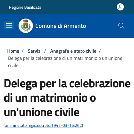
Salta al contenuto principale
Skip to footer content
Regione Basilicata
Comune di Armento
Briciole di pane
Home
/
Servizi
/
Anagrafe e stato civile
/
Delega per la celebrazione di un matrimonio o un'unione
civile
Delega per la celebrazione
di un matrimonio o
un'unione civile
(
urn:nir:stato:regio.decreto:1942-03-16;262
)