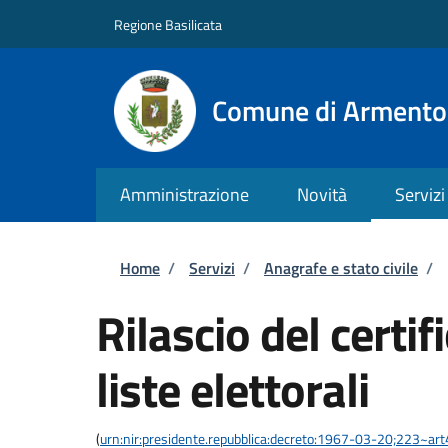
Salta al contenuto principale
Skip to footer content
Regione Basilicata
Comune di Armento
Amministrazione
Novità
Servizi
Briciole di pane
Home
/
Servizi
/
Anagrafe e stato civile
/
Rilascio del certif
liste elettorali
(
urn:nir:presidente.repubblica:decreto:1967-03-20;223~art