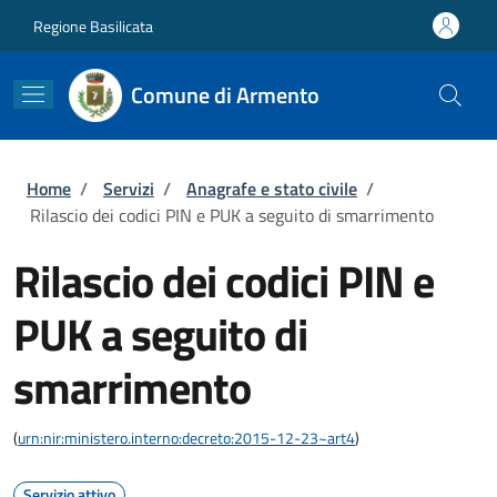
Salta al contenuto principale
Skip to footer content
Regione Basilicata
Comune di Armento
Briciole di pane
Home
/
Servizi
/
Anagrafe e stato civile
/
Rilascio dei codici PIN e PUK a seguito di smarrimento
Rilascio dei codici PIN e
PUK a seguito di
smarrimento
(
urn:nir:ministero.interno:decreto:2015-12-23~art4
)
Servizio attivo