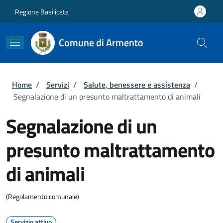
Salta al contenuto principale
Skip to footer content
Regione Basilicata
Comune di Armento
Briciole di pane
Home
/
Servizi
/
Salute, benessere e assistenza
/
Segnalazione di un presunto maltrattamento di animali
Segnalazione di un
presunto maltrattamento
di animali
(Regolamento comunale)
Servizio attivo