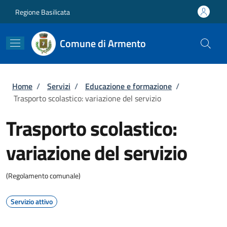
Salta al contenuto principale
Skip to footer content
Regione Basilicata
Comune di Armento
Briciole di pane
Home
/
Servizi
/
Educazione e formazione
/
Trasporto scolastico: variazione del servizio
Trasporto scolastico:
variazione del servizio
(Regolamento comunale)
Servizio attivo