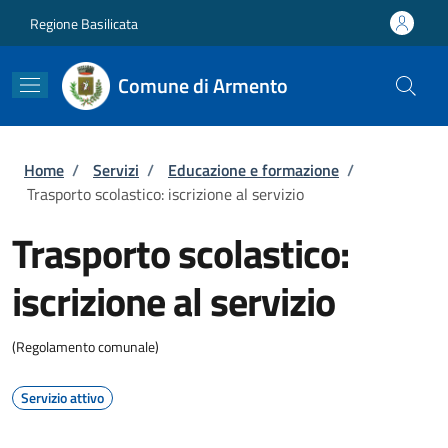
Salta al contenuto principale
Skip to footer content
Regione Basilicata
Comune di Armento
Briciole di pane
Home
/
Servizi
/
Educazione e formazione
/
Trasporto scolastico: iscrizione al servizio
Trasporto scolastico:
iscrizione al servizio
(Regolamento comunale)
Servizio attivo