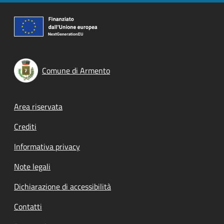
Comune di Armento
Footer menu
Area riservata
Crediti
Informativa privacy
Note legali
Dichiarazione di accessibilità
Contatti