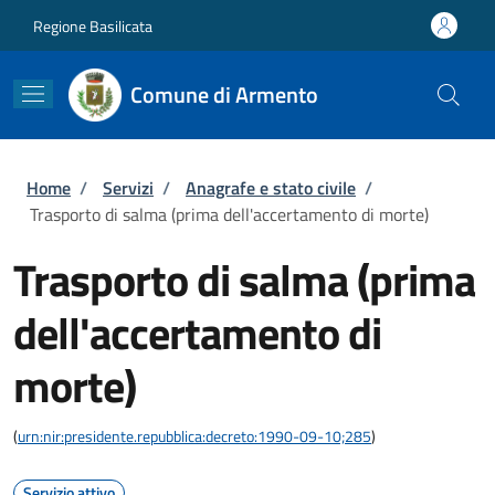
Salta al contenuto principale
Skip to footer content
Regione Basilicata
Comune di Armento
Briciole di pane
Home
/
Servizi
/
Anagrafe e stato civile
/
Trasporto di salma (prima dell'accertamento di morte)
Trasporto di salma (prima
dell'accertamento di
morte)
(
urn:nir:presidente.repubblica:decreto:1990-09-10;285
)
Servizio attivo