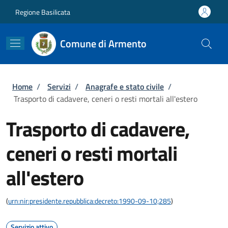
Salta al contenuto principale
Skip to footer content
Regione Basilicata
Comune di Armento
Briciole di pane
Home
/
Servizi
/
Anagrafe e stato civile
/
Trasporto di cadavere, ceneri o resti mortali all'estero
Trasporto di cadavere,
ceneri o resti mortali
all'estero
(
urn:nir:presidente.repubblica:decreto:1990-09-10;285
)
Servizio attivo