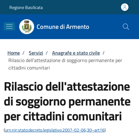
Salta al contenuto principale
Skip to footer content
Regione Basilicata
Comune di Armento
Briciole di pane
Home
/
Servizi
/
Anagrafe e stato civile
/
Rilascio dell'attestazione di soggiorno permanente per
cittadini comunitari
Rilascio dell'attestazione
di soggiorno permanente
per cittadini comunitari
(
urn:nir:stato:decreto.legislativo:2007-02-06;30~art16
)