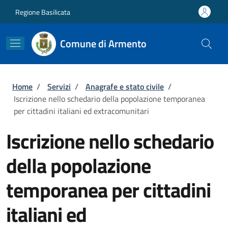
Salta al contenuto principale
Skip to footer content
Regione Basilicata
Comune di Armento
Briciole di pane
Home
/
Servizi
/
Anagrafe e stato civile
/
Iscrizione nello schedario della popolazione temporanea
per cittadini italiani ed extracomunitari
Iscrizione nello schedario
della popolazione
temporanea per cittadini
italiani ed