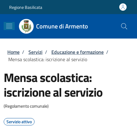
Salta al contenuto principale
Skip to footer content
Regione Basilicata
Comune di Armento
Briciole di pane
Home
/
Servizi
/
Educazione e formazione
/
Mensa scolastica: iscrizione al servizio
Mensa scolastica:
iscrizione al servizio
(Regolamento comunale)
Servizio attivo