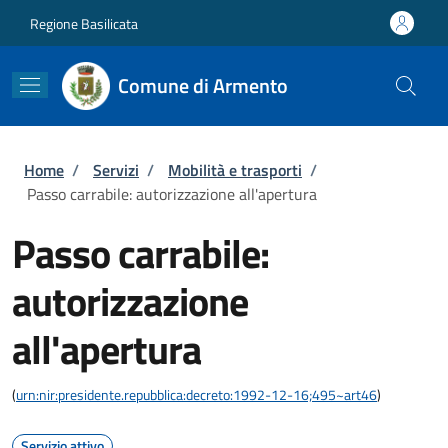
Salta al contenuto principale
Skip to footer content
Regione Basilicata
Comune di Armento
Briciole di pane
Home
/
Servizi
/
Mobilità e trasporti
/
Passo carrabile: autorizzazione all'apertura
Passo carrabile:
autorizzazione
all'apertura
(
urn:nir:presidente.repubblica:decreto:1992-12-16;495~art46
)
Servizio attivo