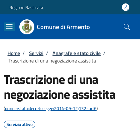
Salta al contenuto principale
Skip to footer content
Regione Basilicata
Comune di Armento
Briciole di pane
Home
/
Servizi
/
Anagrafe e stato civile
/
Trascrizione di una negoziazione assistita
Trascrizione di una
negoziazione assistita
(
urn:nir:stato:decreto.legge:2014-09-12;132~art6
)
Servizio attivo