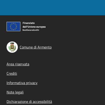
Comune di Armento
Footer menu
Area riservata
Crediti
Informativa privacy
Note legali
Dichiarazione di accessibilità