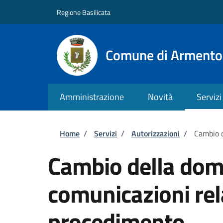
Salta al contenuto principale
Skip to footer content
Regione Basilicata
Comune di Armento
Amministrazione
Novità
Servizi
Briciole di pane
Home
/
Servizi
/
Autorizzazioni
/
Cambio d
Cambio della domi
comunicazioni rel
procedimento