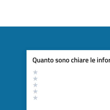
Quanto sono chiare le info
Valutazione
Valuta 5 stelle su 5
Valuta 4 stelle su 5
Valuta 3 stelle su 5
Valuta 2 stelle su 5
Valuta 1 stelle su 5