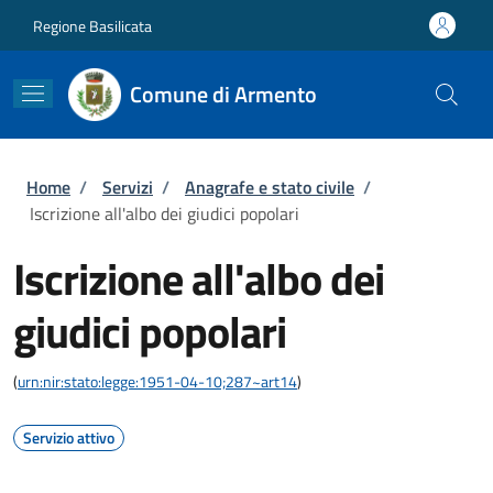
Salta al contenuto principale
Skip to footer content
Regione Basilicata
Comune di Armento
Briciole di pane
Home
/
Servizi
/
Anagrafe e stato civile
/
Iscrizione all'albo dei giudici popolari
Iscrizione all'albo dei
giudici popolari
(
urn:nir:stato:legge:1951-04-10;287~art14
)
Servizio attivo