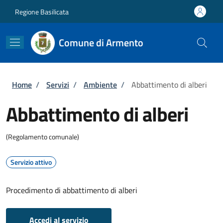
Salta al contenuto principale
Skip to footer content
Regione Basilicata
Comune di Armento
Briciole di pane
Home
/
Servizi
/
Ambiente
/
Abbattimento di alberi
Abbattimento di alberi
(Regolamento comunale)
Servizio attivo
Procedimento di abbattimento di alberi
Accedi al servizio