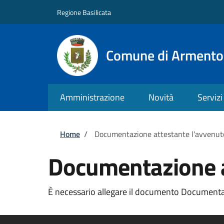
Salta al contenuto principale
Skip to footer content
Regione Basilicata
Comune di Armento
Amministrazione
Novità
Servizi
Briciole di pane
Home
/
Documentazione attestante l'avvenut
Documentazione a
È necessario allegare il documento Documentaz