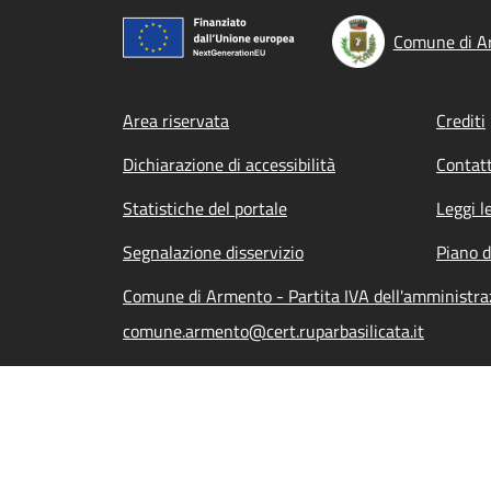
Comune di A
Footer menu
Area riservata
Crediti
Dichiarazione di accessibilità
Contatt
Statistiche del portale
Leggi l
Segnalazione disservizio
Piano d
Comune di Armento - Partita IVA dell'amministr
comune.armento@cert.ruparbasilicata.it