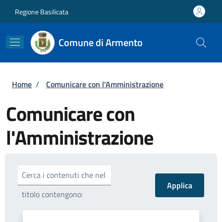
Salta al contenuto principale
Skip to footer content
Regione Basilicata
Comune di Armento
Briciole di pane
Home
/
Comunicare con l'Amministrazione
Comunicare con
l'Amministrazione
Cerca i contenuti che nel
titolo contengono: