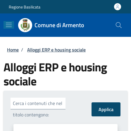
Salta al contenuto principale
Skip to footer content
Regione Basilicata
Comune di Armento
Briciole di pane
Home
/
Alloggi ERP e housing sociale
Alloggi ERP e housing
sociale
Cerca i contenuti che nel
titolo contengono: