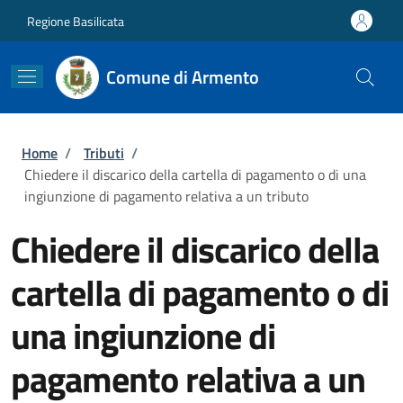
Salta al contenuto principale
Skip to footer content
Regione Basilicata
Comune di Armento
Briciole di pane
Home
/
Tributi
/
Chiedere il discarico della cartella di pagamento o di una
ingiunzione di pagamento relativa a un tributo
Chiedere il discarico della
cartella di pagamento o di
una ingiunzione di
pagamento relativa a un