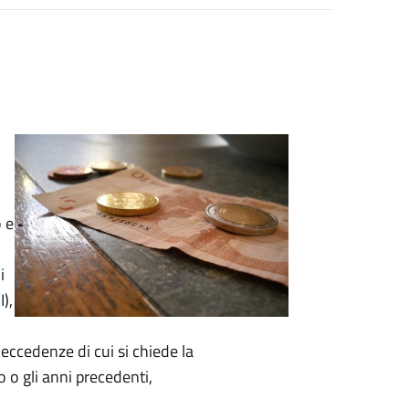
o
e
i
),
 eccedenze di cui si chiede la
o gli anni precedenti,