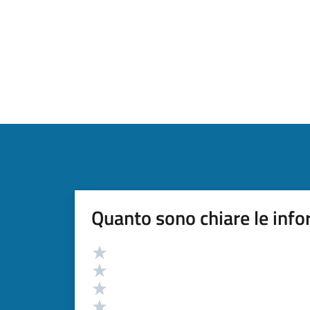
Quanto sono chiare le info
Valutazione
Valuta 5 stelle su 5
Valuta 4 stelle su 5
Valuta 3 stelle su 5
Valuta 2 stelle su 5