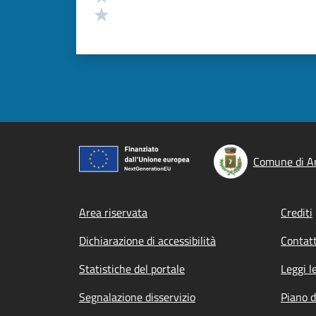
Valuta 1 stelle su 5
Comune di A
Footer menu
Area riservata
Crediti
Dichiarazione di accessibilità
Contatt
Statistiche del portale
Leggi l
Segnalazione disservizio
Piano d