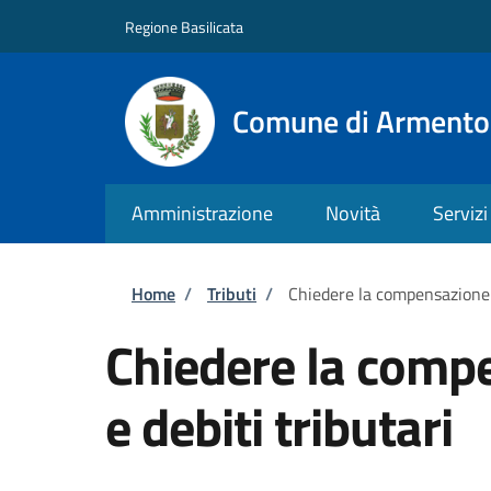
Salta al contenuto principale
Skip to footer content
Regione Basilicata
Comune di Armento
Amministrazione
Novità
Servizi
Briciole di pane
Home
/
Tributi
/
Chiedere la compensazione tr
Chiedere la compe
e debiti tributari