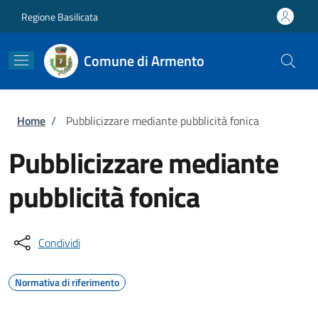
Salta al contenuto principale
Skip to footer content
Regione Basilicata
Comune di Armento
Briciole di pane
Home
/
Pubblicizzare mediante pubblicità fonica
Pubblicizzare mediante
pubblicità fonica
Condividi
Normativa di riferimento