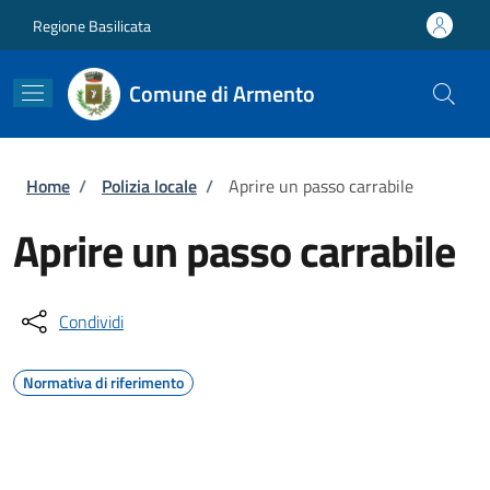
Salta al contenuto principale
Skip to footer content
Regione Basilicata
Comune di Armento
Briciole di pane
Home
/
Polizia locale
/
Aprire un passo carrabile
Aprire un passo carrabile
Condividi
Normativa di riferimento