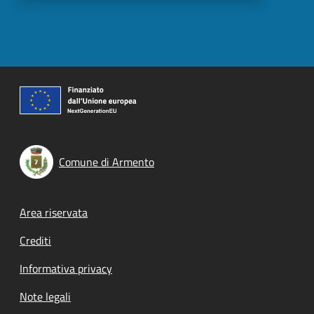
Comune di Armento
Footer menu
Area riservata
Crediti
Informativa privacy
Note legali