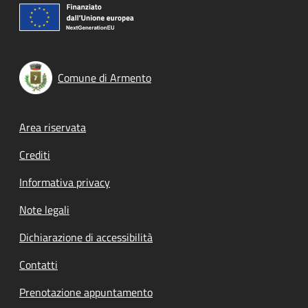
Comune di Armento
Footer menu
Area riservata
Crediti
Informativa privacy
Note legali
Dichiarazione di accessibilità
Contatti
Prenotazione appuntamento