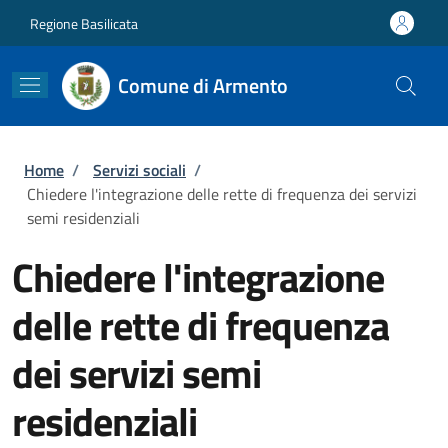
Salta al contenuto principale
Skip to footer content
Regione Basilicata
Comune di Armento
Briciole di pane
Home
/
Servizi sociali
/
Chiedere l'integrazione delle rette di frequenza dei servizi
semi residenziali
Chiedere l'integrazione
delle rette di frequenza
dei servizi semi
residenziali