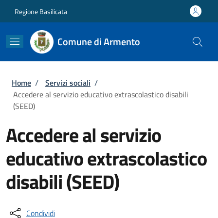
Salta al contenuto principale
Skip to footer content
Regione Basilicata
Comune di Armento
Briciole di pane
Home
/
Servizi sociali
/
Accedere al servizio educativo extrascolastico disabili
(SEED)
Accedere al servizio
educativo extrascolastico
disabili (SEED)
Condividi