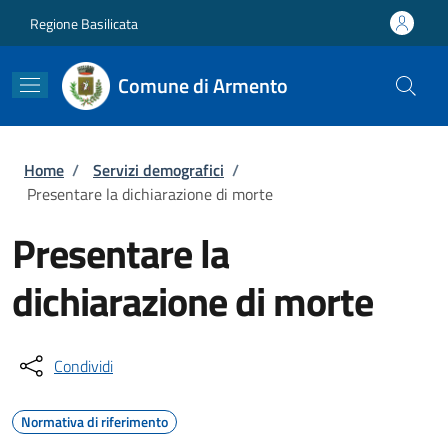
Salta al contenuto principale
Skip to footer content
Regione Basilicata
Comune di Armento
Briciole di pane
Home
/
Servizi demografici
/
Presentare la dichiarazione di morte
Presentare la
dichiarazione di morte
Condividi
Normativa di riferimento